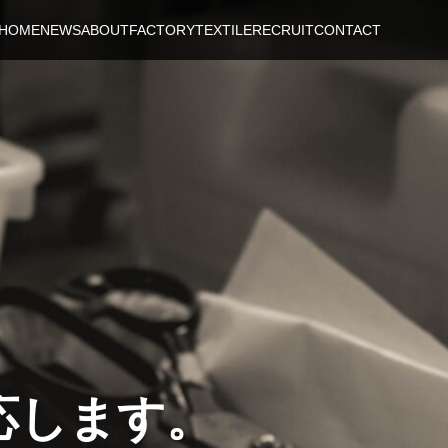
HOME
NEWS
ABOUT
FACTORY
TEXTILE
RECRUIT
CONTACT
応します。